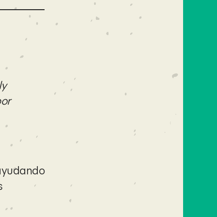
ly
por
 ayudando
s