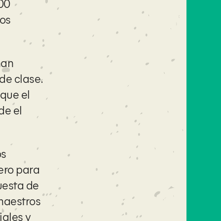
00
los
han
e clase.
que el
de el
os
ero para
esta de
maestros
iales y