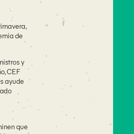
rimavera,
demia de
istros y
ño, CEF
es ayude
tado
rminen que