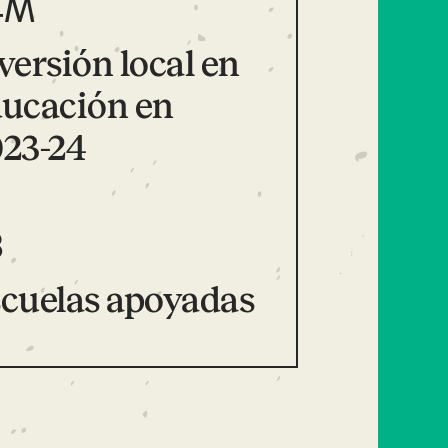
4M
versión local en
ucación en
23-24
8
cuelas apoyadas