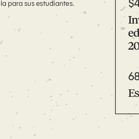
$
la para sus estudiantes.
In
ed
20
6
Es