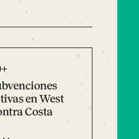
0+
ubvenciones
tivas en West
ntra Costa