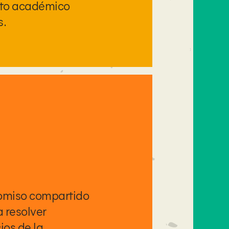
nto académico
s.
romiso compartido
a resolver
ios de la