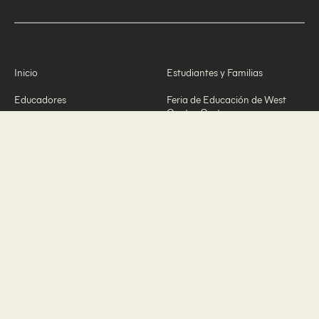
Inicio
Estudiantes y Familias
Educadores
Feria de Educación de West
Contra Costa
Comunidad de Práctica de
Liderazgo Educativo
EnrollWCC
Becas de Gratitud
Preparación de Educadores
Socios Comunitarios
Sobre Nosotros
Premio Julie Wright
Nuestro Enfoque
Changemaker
Nuestras Historias
Iniciativa de Donación