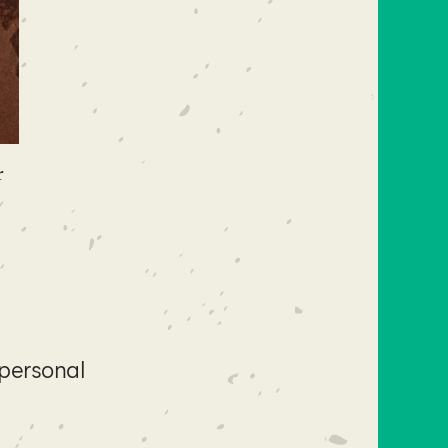
r
 personal