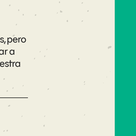
s, pero
ar a
estra