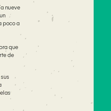
ía nueve
 un
a poco a
mora que
rte de
 sus
a
uelas