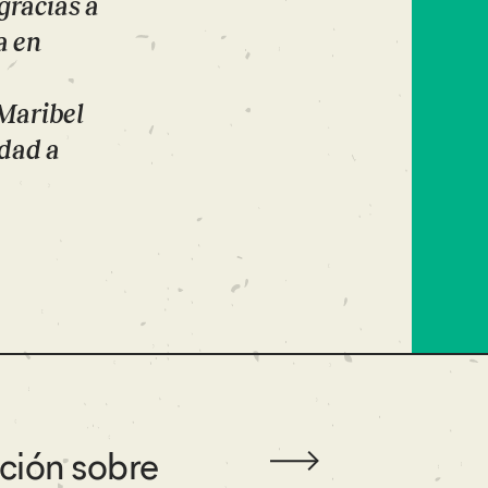
gracias a
a en
 Maribel
idad a
ción sobre