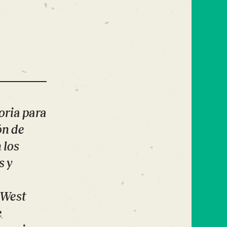
oria para
ón de
 los
s y
 West
e